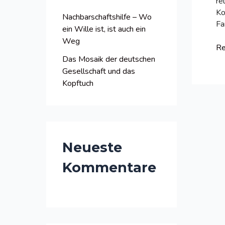
re
a
Ko
Nachbarschaftshilfe – Wo
c
Fa
ein Wille ist, ist auch ein
h
Weg
Na
Re
:
–
Das Mosaik der deutschen
W
Gesellschaft und das
ei
Kopftuch
Wi
ist
ist
au
ei
Neueste
W
Kommentare