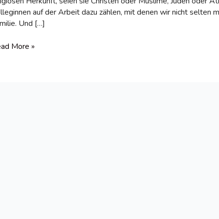
ligiösen Herkunft, seien sie Christen oder Muslime, Juden oder A
lleginnen auf der Arbeit dazu zählen, mit denen wir nicht selten m
milie. Und […]
chbarschaftshilfe
ad More »
o
n
lle
,
ch
n
eg