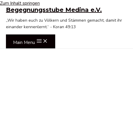
Zum Inhalt springen
Begegnungsstube Medina e.V.
„Wir haben euch zu Völkern und Stämmen gemacht, damit ihr
einander kennenlernt.“ - Koran 49:13
Main Menu
„
So wie der Gastgeber seinen
Gast empfängt und reichlich
bedient, empfängt auch Gott
den Gläubigen in der
Moschee
.“